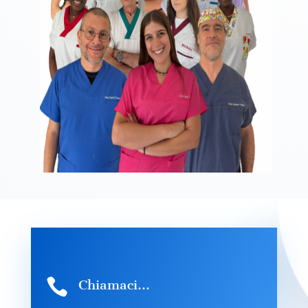

Chiamaci...